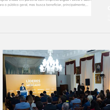
ara o público geral, mas busca beneficiar, principalmente,
oradores de...
E
f