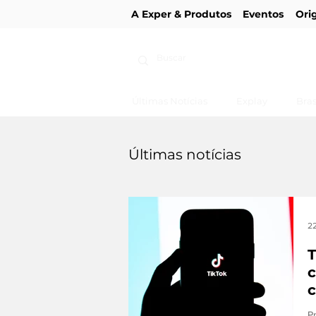
A Exper & Produtos
Eventos
Ori
Últimas Notícias
Explay
Bras
Últimas notícias
22
T
c
c
P