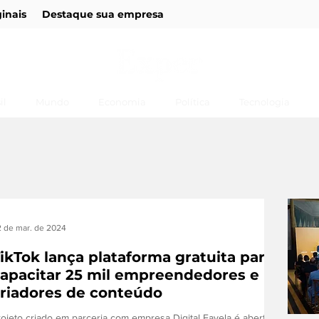
ginais
Destaque sua empresa
il
Mundo
Economia
Política
Tecnologia
 de mar. de 2024
ikTok lança plataforma gratuita para
apacitar 25 mil empreendedores e
riadores de conteúdo
rojeto criado em parceria com empresa Digital Favela é aberto