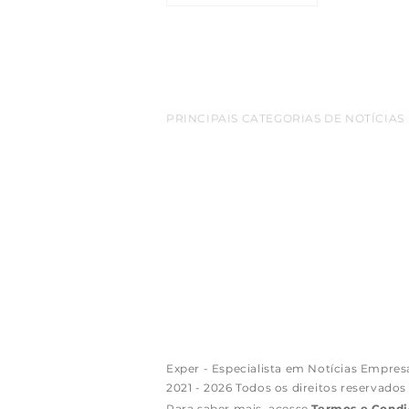
PRINCIPAIS CATEGORIAS DE NOTÍCIAS
belem
Amazonia
empreendedorismo
destaq
cop 30
turismo
bioeconomia
Inovacao
netwo
Sao Paulo
Exportacao
aeroporto
redes sociais
Florianopolis
Google
luxo
Apple
Arte
criptomo
empreendimentos
varejo
mineracao
gastron
Exper - Especialista em Notícias Empres
2021 - 2026 Todos os direitos reservados
Para saber mais, acesse
Termos e Condi