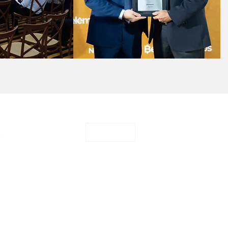
CONTATO
o
Sugerir pauta
privacidade
Termos e Condições