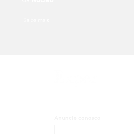
da
Núcleo
Saiba mais
Anuncie conosco
ENTRE EM CONTATO