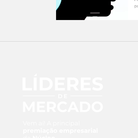
p
m
Vem aí! A principal
premiação empresarial