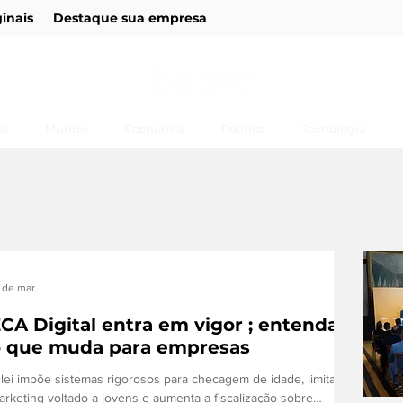
ginais
Destaque sua empresa
il
Mundo
Economia
Política
Tecnologia
 de mar.
CA Digital entra em vigor ; entenda
o que muda para empresas
 lei impõe sistemas rigorosos para checagem de idade, limita o
arketing voltado a jovens e aumenta a fiscalização sobre