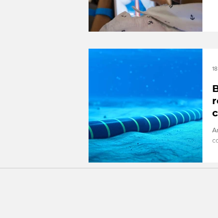
s
v
D
q
d
o
18
B
r
c
A
c
r
v
J
c
v
d