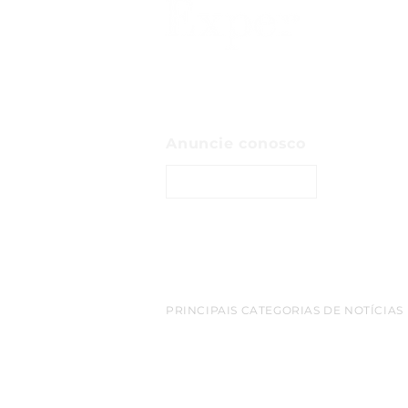
Anuncie conosco
ENTRE EM CONTATO
PRINCIPAIS CATEGORIAS DE NOTÍCIAS
belem
Amazonia
empreendedorismo
destaq
cop 30
turismo
bioeconomia
Inovacao
netwo
Exportacao
Sao Paulo
aeroporto
redes sociais
luxo
Apple
Arte
criptomoedas
Florianopolis
E