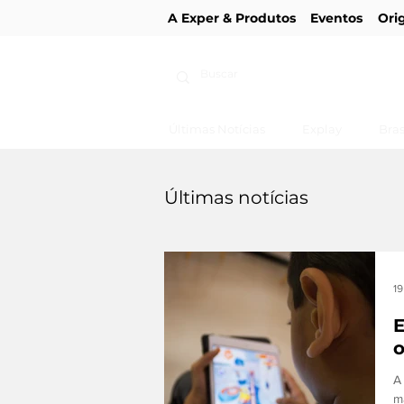
A Exper & Produtos
Eventos
Ori
Últimas Notícias
Explay
Bras
Últimas notícias
19
E
A
m