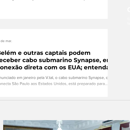
erviços online A partir do dia 17 de março de 2026, entra em
igor a Lei nº 15.211/2025, popularmente conhecida como “ECA
igital”, que consiste em um conjunto de diretrizes aplicáveis a
E
ualquer empresa que ofereça produto ou serviço de tecnologia
f
a informação direcionado a crianças e a adolescentes no país
u de acesso provável por eles. Nesse contexto
 de mar.
elém e outras captais podem
eceber cabo submarino Synapse, em
onexão direta com os EUA; entenda
nunciado em janeiro pela V.tal, o cabo submarino Synapse, que
onecta São Paulo aos Estados Unidos, está preparado para
eceber até seis novas ramificações no Brasil e em países
izinhos. Além de Fortaleza, as cidades de Belém, Rio de
aneiro, Recife e Salvador aparecem como possibilidades, assim
omo a Venezuela e a Colômbia na América do Sul. O diretor de
endas internacionais da V.tal, Fabio Laguado, apresentou
etalhes do projeto durante o evento Capacity Latam realizado