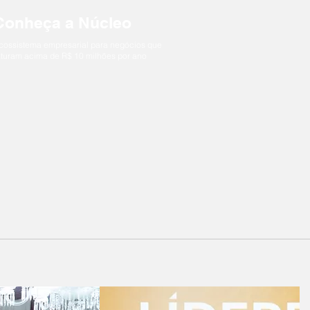
Conheça a Núcleo
cossistema empresarial para negócios que
aturam acima de R$ 10 milhões por ano