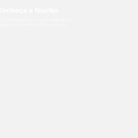
Conheça a Núcleo
cossistema empresarial para negócios que
aturam acima de R$ 10 milhões por ano