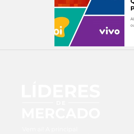
Q
P
A
o
m
Vem aí! A principal