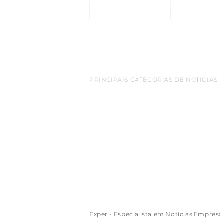
ENTRE EM CONTATO
PRINCIPAIS CATEGORIAS DE NOTÍCIAS
belem
Amazonia
empreendedorismo
destaq
cop 30
turismo
bioeconomia
Inovacao
netwo
Sao Paulo
Exportacao
aeroporto
redes sociais
Florianopolis
Google
luxo
Apple
Arte
criptomo
empreendimentos
varejo
mineracao
gastron
Exper - Especialista em Notícias Empres