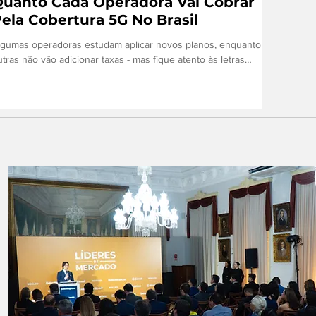
uanto Cada Operadora Vai Cobrar
ela Cobertura 5G No Brasil
lgumas operadoras estudam aplicar novos planos, enquanto
utras não vão adicionar taxas - mas fique atento às letras
iúdas e de olho na...