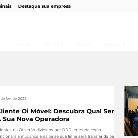
ginais
Destaque sua empresa
il
Mundo
Economia
Política
Tecnologia
 de fev. de 2022
liente Oi Móvel: Descubra Qual Será
 Sua Nova Operadora
lientes da Oi serão divididos por DDD; entenda como
uncionará a mudança e saiba se sua linha será transferida para