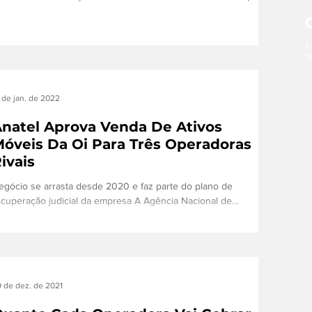
aro, TIM ou Vivo A...
E
f
 de jan. de 2022
natel Aprova Venda De Ativos
óveis Da Oi Para Três Operadoras
ivais
egócio se arrasta desde 2020 e faz parte do plano de
ecuperação judicial da empresa A Agência Nacional de
elecomunicações (Anatel)...
 de dez. de 2021