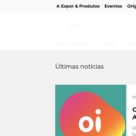
A Exper & Produtos
Eventos
Ori
Últimas Notícias
Explay
Bras
Últimas notícias
10
C
A
C
f