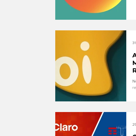
Cl
31
A
M
R
N
r
T
29