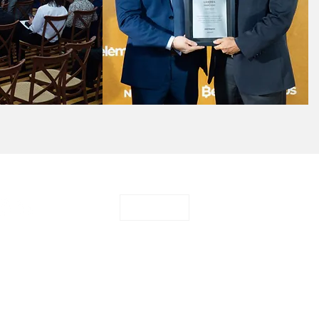
CONTATO
o
Sugerir pauta