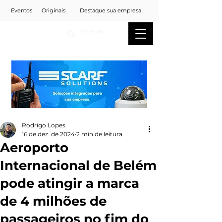
Eventos
Originais
Destaque sua empresa
Rodrigo Lopes
16 de dez. de 2024
2 min de leitura
Aeroporto
Internacional de Belém
pode atingir a marca
de 4 milhões de
passageiros no fim do