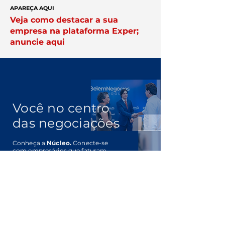
APAREÇA AQUI
Veja como destacar a sua
empresa na plataforma Exper;
anuncie aqui
Você no centro
das negociações
Conheça a
Núcleo.
Conecte-se
com empresários que faturam
acima de R$ 10 milhões por ano.
Clique Aqui