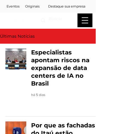
Eventos
Originais
Destaque sua empresa
Últimas Notícias
Especialistas
apontam riscos na
expansão de data
centers de IA no
Brasil
há 5 dias
Por que as fachadas
do Itaú estão