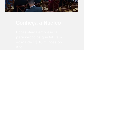
Conheça a Núcleo
Ecossistema empresarial
para negócios que faturam
acima de R$ 10 milhões por
ano
Junte-se a Nós