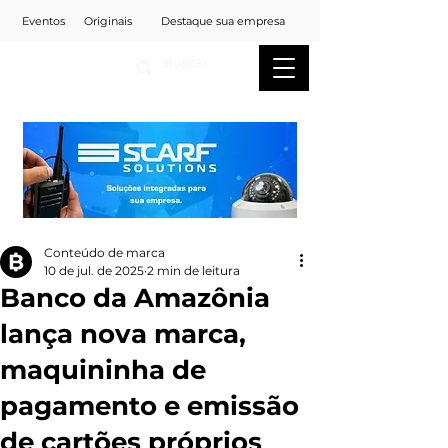
Eventos
Originais
Destaque sua empresa
Conteúdo de marca
10 de jul. de 2025
2 min de leitura
Banco da Amazônia
lança nova marca,
maquininha de
pagamento e emissão
de cartões próprios