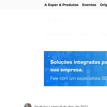
A Exper & Produtos
Eventos
Ori
Últimas Notícias
Explay
Bras
Rodrigo Lopes
9 de dez. de 2024