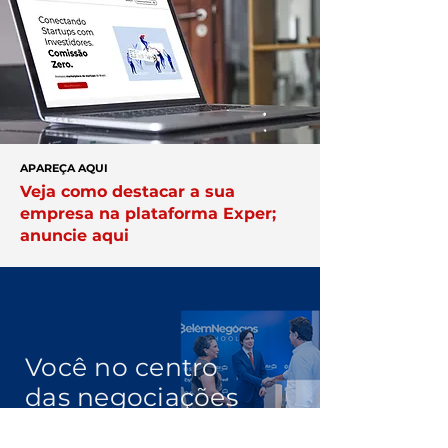
APAREÇA AQUI
Veja como destacar a sua
empresa na plataforma Exper;
anuncie aqui
Você no centro
das negociações
Conheça a
Núcleo.
Conecte-se