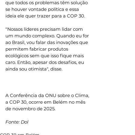
que todos os problemas têm solução 
se houver vontade política e essa 
ideia ele quer trazer para a COP 30.
"Nossos líderes precisam lidar com 
um mundo complexo. Quando eu for 
ao Brasil, vou falar das inovações que 
permitem fabricar produtos 
ecológicos sem que isso fique mais 
caro. Então, apesar dos desafios, eu 
ainda sou otimista", disse.
Bill Gates anuncia que estará na 
Conferência do Clima da ONU, a 
COP 30, em Belém
A Conferência da ONU sobre o Clima, 
a COP 30, ocorre em Belém no mês 
de novembro de 2025.
Fonte: Dol
COP-30 em Belém