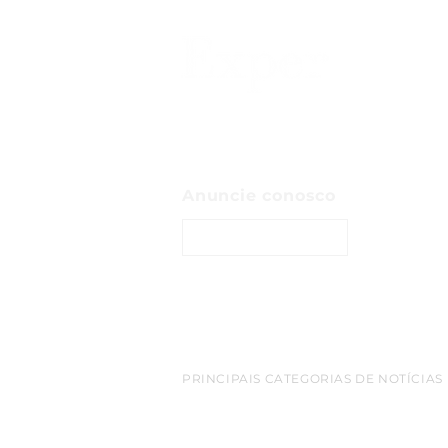
Anuncie conosco
ENTRE EM CONTATO
PRINCIPAIS CATEGORIAS DE NOTÍCIAS
belem
Amazonia
empreendedorismo
destaq
cop 30
turismo
bioeconomia
Inovacao
netwo