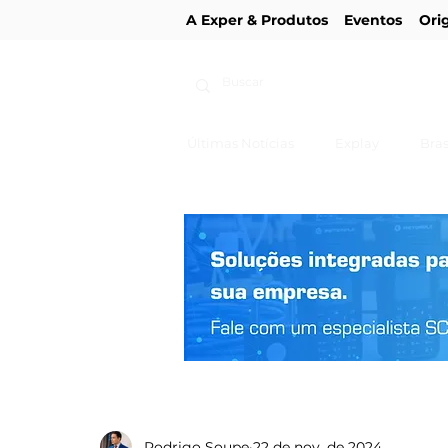
A Exper & Produtos
Eventos
Ori
Últimas Notícias
Explay
Bras
Rodrigo Soupe
22 de nov. de 2024