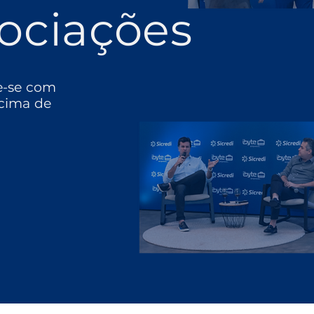
ociações
e-se com
cima de