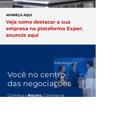
APAREÇA AQUI
Veja como destacar a sua
empresa na plataforma Exper;
anuncie aqui
Você no centro
das negociações
Conheça a
Núcleo.
Conecte-se
com empresários que faturam
acima de R$ 10 milhões por ano.
Clique Aqui