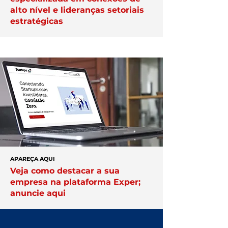
alto nível e lideranças setoriais
estratégicas
APAREÇA AQUI
Veja como destacar a sua
empresa na plataforma Exper;
anuncie aqui