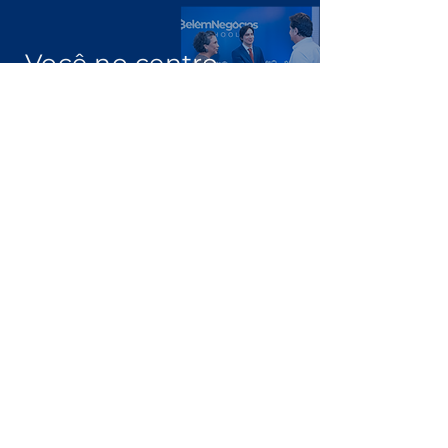
Você no centro
das negociações
Conheça a
Núcleo.
Conecte-se
com empresários que faturam
acima de R$ 10 milhões por ano.
Clique Aqui