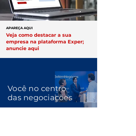
APAREÇA AQUI
Veja como destacar a sua
empresa na plataforma Exper;
anuncie aqui
Você no centro
das negociações
Conheça a
Núcleo.
Conecte-se
com empresários que faturam
acima de R$ 10 milhões por ano.
Clique Aqui