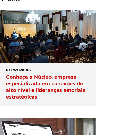
NETWORKING
Conheça a Núcleo, empresa
especializada em conexões de
alto nível e lideranças setoriais
estratégicas