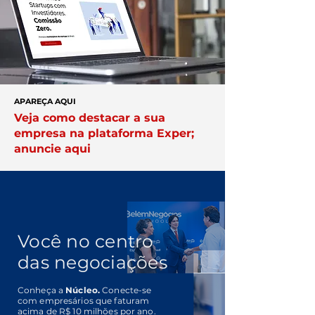
APAREÇA AQUI
Veja como destacar a sua
empresa na plataforma Exper;
anuncie aqui
Você no centro
das negociações
Conheça a
Núcleo.
Conecte-se
com empresários que faturam
acima de R$ 10 milhões por ano.