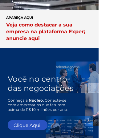
APAREÇA AQUI
Veja como destacar a sua
empresa na plataforma Exper;
anuncie aqui
Você no centro
das negociações
Conheça a
Núcleo.
Conecte-se
com empresários que faturam
acima de R$ 10 milhões por ano.
Clique Aqui