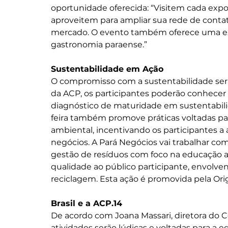
oportunidade oferecida: “Visitem cada expo
aproveitem para ampliar sua rede de contato
mercado. O evento também oferece uma expe
gastronomia paraense.”
Sustentabilidade em Ação
O compromisso com a sustentabilidade será v
da ACP, os participantes poderão conhecer o
diagnóstico de maturidade em sustentabili
feira também promove práticas voltadas para
ambiental, incentivando os participantes a
negócios. A Pará Negócios vai trabalhar co
gestão de resíduos com foco na educação am
qualidade ao público participante, envolv
reciclagem. Esta ação é promovida pela Ori
Brasil e a ACP.14
De acordo com Joana Massari, diretora do C
atividades serão lúdicas e voltadas para a 