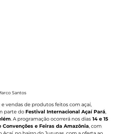
Marco Santos 
 e vendas de produtos feitos com açaí, 
m parte do 
Festival Internacional Açaí Pará
, 
elém
. A programação ocorrerá nos dias
 14 e 15 
e Convenções e Feiras da Amazônia
, com 
Açaí, no bairro do Jurunas, com a oferta ao 