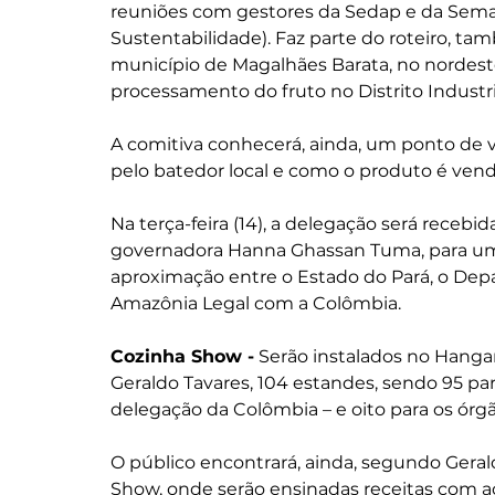
reuniões com gestores da Sedap e da Semas
Sustentabilidade). Faz parte do roteiro, tam
município de Magalhães Barata, no nordeste
processamento do fruto no Distrito Industria
A comitiva conhecerá, ainda, um ponto de v
pelo batedor local e como o produto é ven
Na terça-feira (14), a delegação será receb
governadora Hanna Ghassan Tuma, para um 
aproximação entre o Estado do Pará, o De
Amazônia Legal com a Colômbia. 
Cozinha Show -
 Serão instalados no Hangar
Geraldo Tavares, 104 estandes, sendo 95 pa
delegação da Colômbia – e oito para os órgã
O público encontrará, ainda, segundo Geral
Show, onde serão ensinadas receitas com