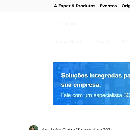
A Exper & Produtos
Eventos
Ori
Últimas Notícias
Explay
Bras
Ana Luísa Cintra
13 de mai. de 2024