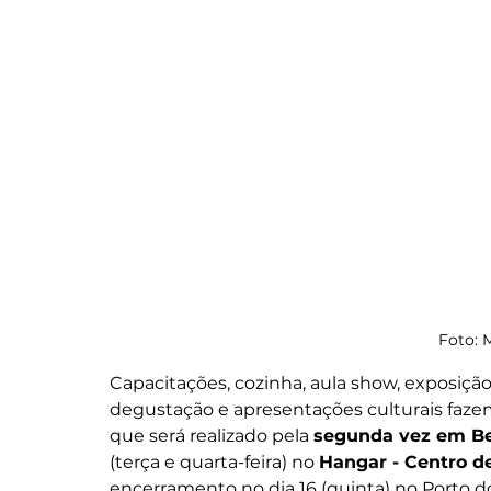
Foto: 
Capacitações, cozinha, aula show, exposição
degustação e apresentações culturais faze
que será realizado pela 
segunda vez em B
(terça e quarta-feira) no 
Hangar - Centro d
encerramento no dia 16 (quinta) no Porto do 