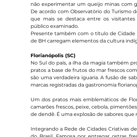
não experimentar um queijo minas com go
De acordo com Observatório do Turismo de B
que mais se destaca entre os visitantes
público examinado.
Presente também com o título de Cidade C
de BH carregam elementos da cultura indíg
Florianópolis (SC)
No Sul do país, a ilha da magia também pro
pratos a base de frutos do mar frescos co
são uma verdadeira iguaria. A fusão de sab
marcas registradas da gastronomia floriano
Um dos pratos mais emblemáticos de Flor
camarões frescos, peixe, cebola, pimentões
de dendê. É uma explosão de sabores que re
Integrando a Rede de Cidades Criativas des
do Brasil. Famosa por entregar ostras fre