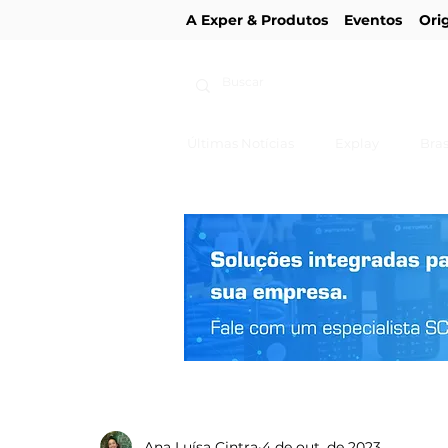
A Exper & Produtos
Eventos
Ori
Últimas Notícias
Explay
Bras
Ana Luísa Cintra
4 de out. de 2023