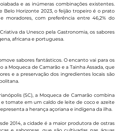
iabada e as inúmeras combinações existentes. 
elo Horizonte 2023, o feijão tropeiro é o prato 
 e moradores, com preferência entre 46,2% do 
riativa da Unesco pela Gastronomia, os sabores 
ena, africana e portuguesa.
move sabores fantásticos. O encanto vai para os 
mo a Moqueca de Camarão e a Tainha Assada, que 
ores e a preservação dos ingredientes locais são 
politana.
ianópolis (SC), a Moqueca de Camarão combina 
 e tomate em um caldo de leite de coco e azeite 
presenta a herança açoriana e indígena da ilha.
de 2014, a cidade é a maior produtora de ostras 
scas e saborosas, que são cultivadas nas águas 