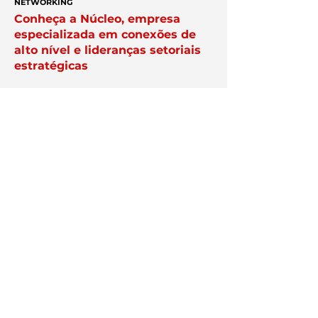
NETWORKING
Conheça a Núcleo, empresa
especializada em conexões de
alto nível e lideranças setoriais
estratégicas
APAREÇA AQUI
Veja como destacar a sua
empresa na plataforma Exper;
anuncie aqui