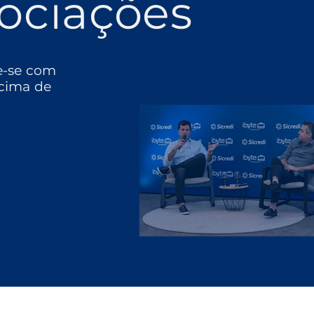
ociações
e-se com
cima de