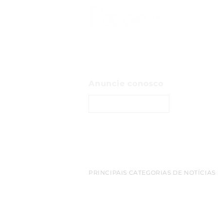
Anuncie conosco
ENTRE EM CONTATO
PRINCIPAIS CATEGORIAS DE NOTÍCIAS
belem
Amazonia
empreendedorismo
destaq
cop 30
turismo
bioeconomia
Inovacao
netwo
Sao Paulo
Exportacao
aeroporto
redes sociais