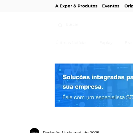
A Exper & Produtos
Eventos
Ori
Últimas Notícias
Explay
Bras
Redação
14 de mai. de 2025