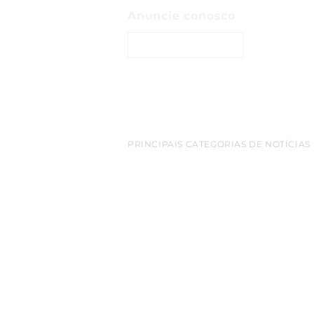
Anuncie conosco
ENTRE EM CONTATO
PRINCIPAIS CATEGORIAS DE NOTÍCIAS
belem
Amazonia
empreendedorismo
destaq
cop 30
turismo
bioeconomia
Inovacao
netwo
Sao Paulo
Exportacao
aeroporto
redes sociais
Florianopolis
Google
luxo
Apple
Arte
criptomo
empreendimentos
varejo
mineracao
gastron