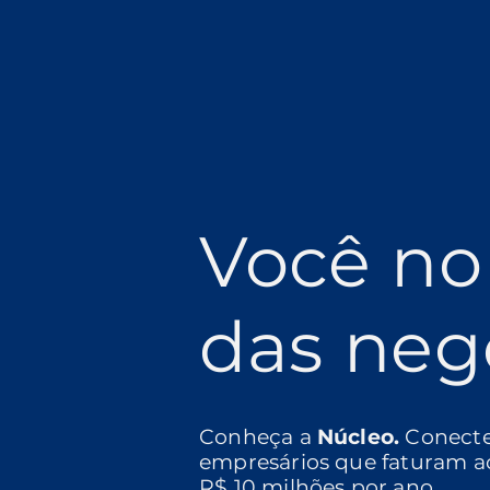
Você no
das neg
Conheça a
Núcleo.
Conect
empresários que faturam a
R$ 10 milhões por ano.