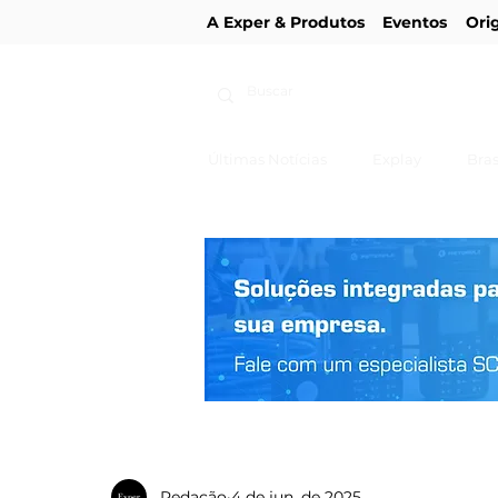
A Exper & Produtos
Eventos
Ori
Últimas Notícias
Explay
Bras
Redação
4 de jun. de 2025