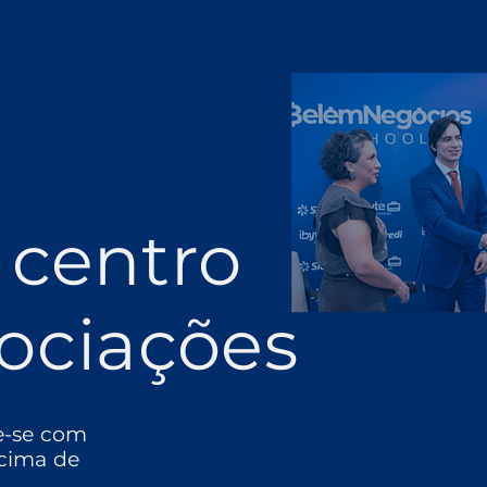
 centro
ociações
e-se com
cima de