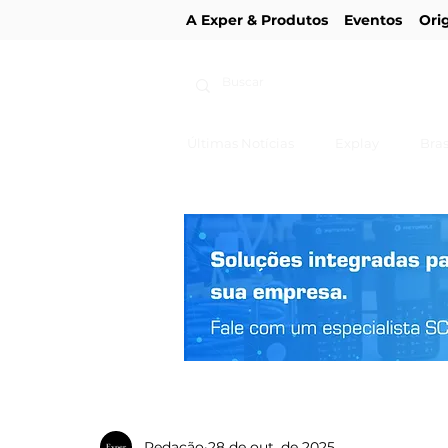
A Exper & Produtos
Eventos
Ori
Últimas Notícias
Explay
Bras
Redação
28 de out. de 2025