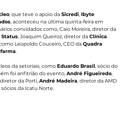
cleo
, que teve o apoio da 
Sicredi
, 
Ibyte 
ados
, aconteceu na última quinta-feira em 
ios convidados como, Caio Moreira, diretor da 
 
Status
, Joaquim Queiroz, diretor da 
Clínica 
 como Leopoldo Couceiro, CEO da 
Quadra 
afarma
.
eos da setoriais, como 
Eduardo Brasil
, sócio do 
m foi anfitrião do evento, 
André Figueiredo
, 
 diretor da Portí, 
André Madeira
, diretor da AMD 
, sócios da Icatu Norte.