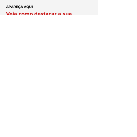
APAREÇA AQUI
Veja como destacar a sua
empresa na plataforma Exper;
anuncie aqui
Você no centro
das negociações
Conheça a
Núcleo.
Conecte-se
com empresários que faturam
acima de R$ 10 milhões por ano.
Clique Aqui