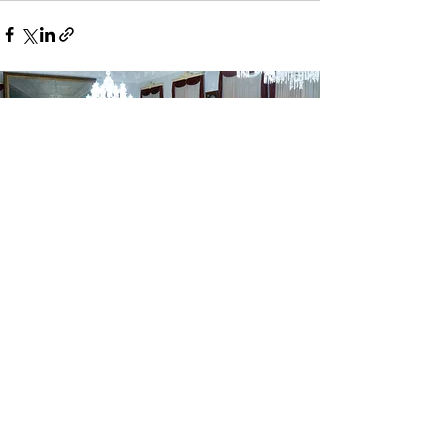
NETWORKING
Conheça a Núcleo, empresa
especializada em conexões de
alto nível e lideranças setoriais
estratégicas