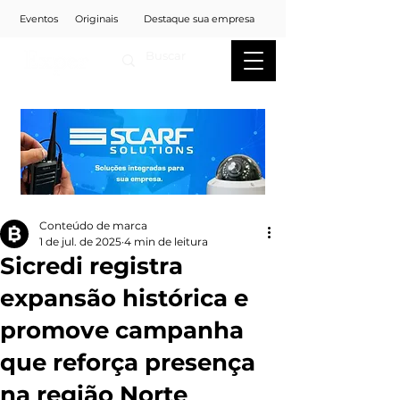
Eventos
Originais
Destaque sua empresa
Conteúdo de marca
1 de jul. de 2025
4 min de leitura
Sicredi registra
expansão histórica e
promove campanha
que reforça presença
na região Norte