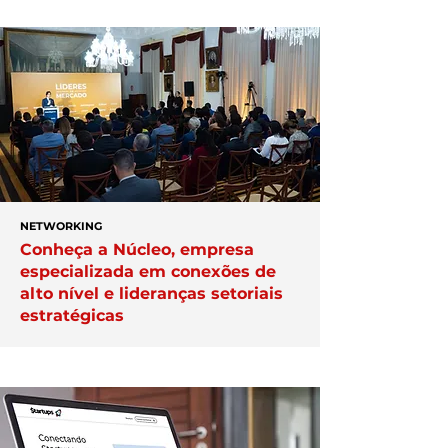
NETWORKING
Conheça a Núcleo, empresa
especializada em conexões de
alto nível e lideranças setoriais
estratégicas