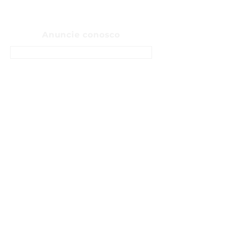
Anuncie conosco
ENTRE EM CONTATO
Sobre
Fale Conosco
Sugerir pauta
Anunciar
Política de privacidade
Termos e Condições