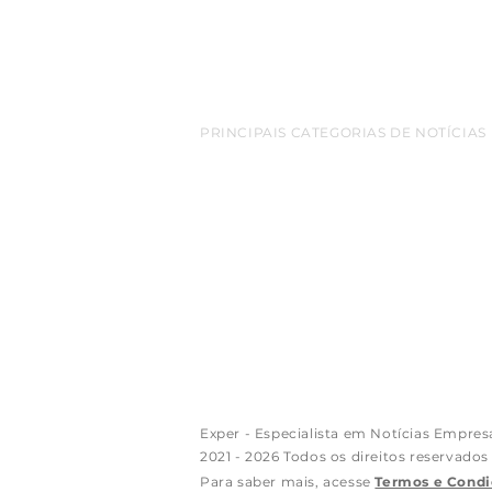
PRINCIPAIS CATEGORIAS DE NOTÍCIAS
belem
Amazonia
empreendedorismo
destaq
cop 30
turismo
bioeconomia
Inovacao
netwo
Sao Paulo
Exportacao
aeroporto
redes sociais
Florianopolis
Google
luxo
Apple
Arte
criptomo
empreendimentos
varejo
mineracao
gastron
Exper - Especialista em Notícias Empres
2021 - 2026 Todos os direitos reservados
Para saber mais, acesse
Termos e Condi