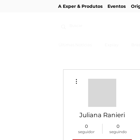
A Exper & Produtos
Eventos
Ori
Últimas Notícias
Explay
Bras
Mais ações
Juliana Ranieri
0
0
seguidor
seguindo