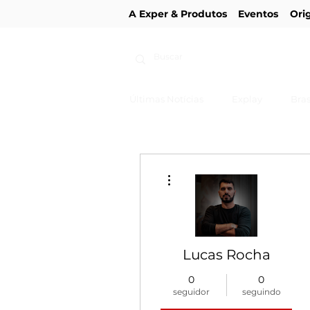
A Exper & Produtos
Eventos
Ori
Últimas Notícias
Explay
Bras
Mais ações
Lucas Rocha
0
0
seguidor
seguindo