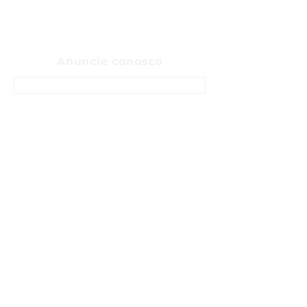
Anuncie conosco
ENTRE EM CONTATO
Sobre
Fale Conosco
Sugerir pauta
Anunciar
Política de privacidade
Termos e Condições