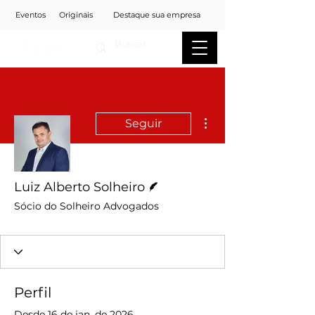
Eventos
Originais
Destaque sua empresa
Mais ações
Seguir
Escritor
Luiz Alberto Solheiro
Sócio do Solheiro Advogados
Perfil
Desde 16 de jan. de 2026