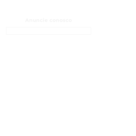
Anuncie conosco
ENTRE EM CONTATO
Sobre
Fale Conosco
Sugerir pauta
Anunciar
Política de privacidade
Termos e Condições