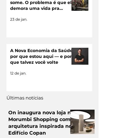
some. O problema é que ele
demora uma vida pra
chegar
23 de jan.
A Nova Economia da Saúde:
por que estou aqui — e por
que talvez você volte
12 de jan.
Últimas notícias
On inaugura nova loja no
Morumbi Shopping com
arquitetura inspirada no
Edifício Copan