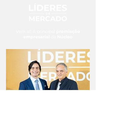
Vem aí! A principal
premiação
empresarial
da
Núcleo