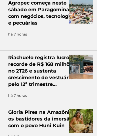
Agropec começa neste
sábado em Paragominas,
com negócios, tecnologia
e pecuárias
há 7 horas
Riachuelo registra lucro
recorde de R$ 168 milhões
no 2T26 e sustenta
crescimento do vestuário
pelo 12º trimestre
consecutivo
há 7 horas
Gloria Pires na Amazônia:
os bastidores da imersão
com o povo Huni Kuin