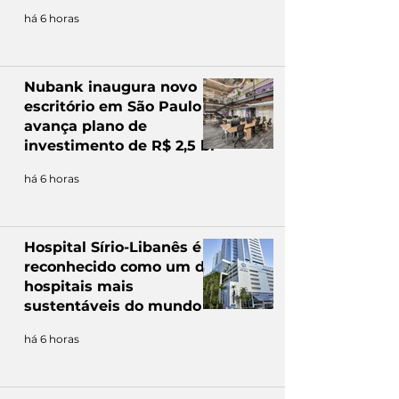
há 6 horas
Nubank inaugura novo
escritório em São Paulo e
avança plano de
investimento de R$ 2,5 bi
há 6 horas
Hospital Sírio-Libanês é
reconhecido como um dos
hospitais mais
sustentáveis do mundo
há 6 horas