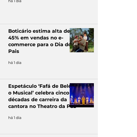
há 1 dia
Boticário estima alta de
45% em vendas no e-
commerce para o Dia dos
Pais
há 1 dia
Espetáculo ‘Fafá de Belém,
o Musical’ celebra cinco
décadas de carreira da
cantora no Theatro da Paz
há 1 dia