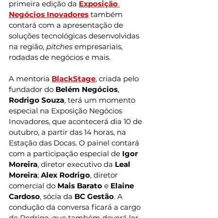
primeira edição da 
Exposição 
Negócios Inovadores
 também 
contará com a apresentação de 
soluções tecnológicas desenvolvidas 
na região, 
pitches
 empresariais, 
rodadas de negócios e mais.
A mentoria 
BlackStage
, criada pelo 
fundador do 
Belém Negócios
, 
Rodrigo Souza
, terá um momento 
especial na Exposição Negócios 
Inovadores, que acontecerá dia 10 de 
outubro, a partir das 14 horas, na 
Estação das Docas. O painel contará 
com a participação especial de 
Igor 
Moreira
, diretor executivo da 
Leal 
Moreira
; 
Alex Rodrigo
, diretor 
comercial do 
Mais Barato
 e 
Elaine 
Cardoso
, sócia da 
BC Gestão
. A 
condução da conversa ficará a cargo 
de Rodrigo, que também deverá ler 