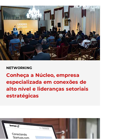
NETWORKING
Conheça a Núcleo, empresa
especializada em conexões de
alto nível e lideranças setoriais
estratégicas