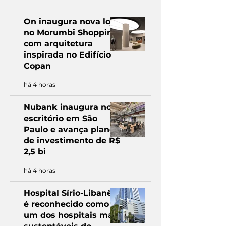
On inaugura nova loja
no Morumbi Shopping
com arquitetura
inspirada no Edifício
Copan
há 4 horas
Nubank inaugura novo
escritório em São
Paulo e avança plano
de investimento de R$
2,5 bi
há 4 horas
Hospital Sírio-Libanês
é reconhecido como
um dos hospitais mais