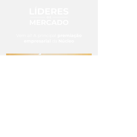
Vem aí! A principal
premiação
empresarial
da
Núcleo