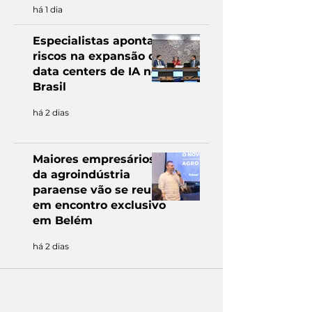
há 1 dia
Especialistas apontam
riscos na expansão de
data centers de IA no
Brasil
há 2 dias
Maiores empresários
da agroindústria
paraense vão se reunir
em encontro exclusivo
em Belém
há 2 dias