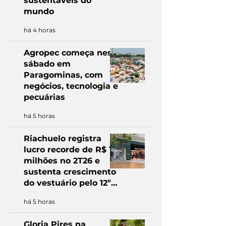
sustentáveis do
mundo
há 4 horas
Agropec começa neste
sábado em
Paragominas, com
negócios, tecnologia e
pecuárias
há 5 horas
Riachuelo registra
lucro recorde de R$ 168
milhões no 2T26 e
sustenta crescimento
do vestuário pelo 12º
trimestre consecutivo
há 5 horas
Gloria Pires na