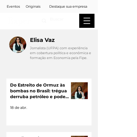
Eventos
Originais
Destaque sua empresa
Elisa Vaz
Jornalista (UFPA) com experiência
em cobertura política e econômica e
formação em Economia pela Fipe.
Do Estreito de Ormuz às
bombas no Brasil: trégua
derruba petróleo e pode
aliviar combustíveis
18 de abr.