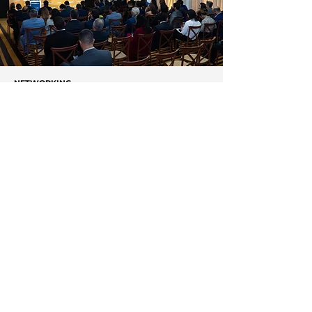
NETWORKING
Conheça a Núcleo, empresa
especializada em conexões de
alto nível e lideranças setoriais
estratégicas