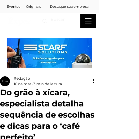
Eventos
Originais
Destaque sua empresa
Redação
16 de mar.
3 min de leitura
Do grão à xícara,
especialista detalha
sequência de escolhas
e dicas para o ‘café
perfeito’