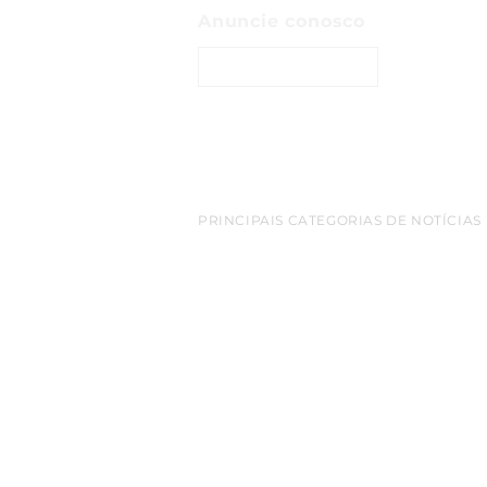
Anuncie conosco
ENTRE EM CONTATO
PRINCIPAIS CATEGORIAS DE NOTÍCIAS
belem
Amazonia
empreendedorismo
destaq
cop 30
turismo
bioeconomia
Inovacao
netwo
Sao Paulo
Exportacao
aeroporto
redes sociais
luxo
Apple
Arte
criptomoedas
Florianopolis
E
Luiz Alberto Solheiro
gastronomia
agro
constr