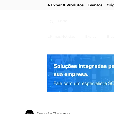
A Exper & Produtos
Eventos
Ori
Últimas Notícias
Explay
Bras
Redação
31 de mar.