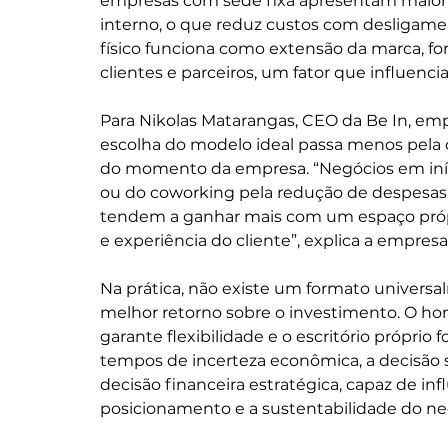
empresas com sede fixa apresentam maior 
interno, o que reduz custos com desligamen
físico funciona como extensão da marca, fo
clientes e parceiros, um fator que influenc
Para Nikolas Matarangas, CEO da Be In, emp
escolha do modelo ideal passa menos pela c
do momento da empresa. “Negócios em iníc
ou do coworking pela redução de despesas 
tendem a ganhar mais com um espaço própri
e experiência do cliente”, explica a empresa
Na prática, não existe um formato universa
melhor retorno sobre o investimento. O hom
garante flexibilidade e o escritório próprio 
tempos de incerteza econômica, a decisão
decisão financeira estratégica, capaz de i
posicionamento e a sustentabilidade do ne