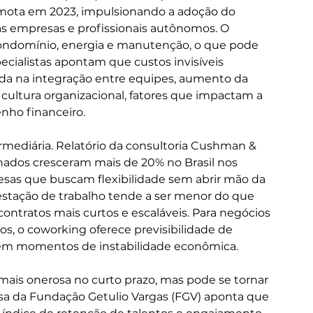
emota em 2023, impulsionando a adoção do 
s empresas e profissionais autônomos. O 
condomínio, energia e manutenção, o que pode 
ecialistas apontam que custos invisíveis 
a na integração entre equipes, aumento da 
a cultura organizacional, fatores que impactam a 
nho financeiro.
mediária. Relatório da consultoria Cushman & 
hados cresceram mais de 20% no Brasil nos 
esas que buscam flexibilidade sem abrir mão da 
 estação de trabalho tende a ser menor do que 
contratos mais curtos e escaláveis. Para negócios 
s, o coworking oferece previsibilidade de 
s em momentos de instabilidade econômica.
 mais onerosa no curto prazo, mas pode se tornar 
sa da Fundação Getulio Vargas (FGV) aponta que 