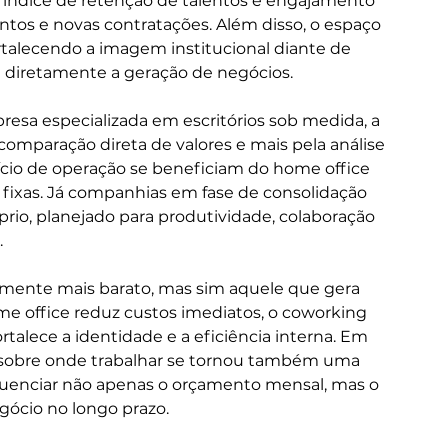
índice de retenção de talentos e engajamento 
tos e novas contratações. Além disso, o espaço 
rtalecendo a imagem institucional diante de 
ia diretamente a geração de negócios.
resa especializada em escritórios sob medida, a 
omparação direta de valores e mais pela análise 
io de operação se beneficiam do home office 
fixas. Já companhias em fase de consolidação 
o, planejado para produtividade, colaboração 
.
lmente mais barato, mas sim aquele que gera 
e office reduz custos imediatos, o coworking 
fortalece a identidade e a eficiência interna. Em 
 sobre onde trabalhar se tornou também uma 
nfluenciar não apenas o orçamento mensal, mas o 
gócio no longo prazo.