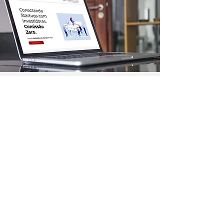
APAREÇA AQUI
Veja como destacar a sua
empresa na plataforma Exper;
anuncie aqui
Você no centro
das negociações
Conheça a
Núcleo.
Conecte-se