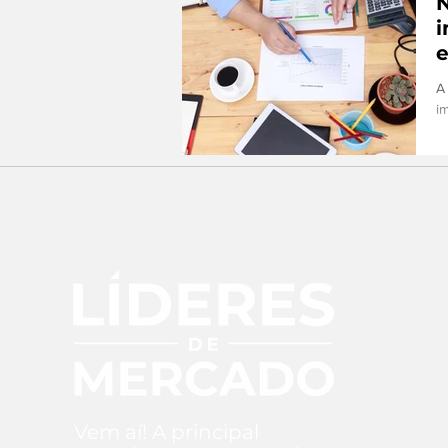
i
A
i
as
Vem aí! A principal