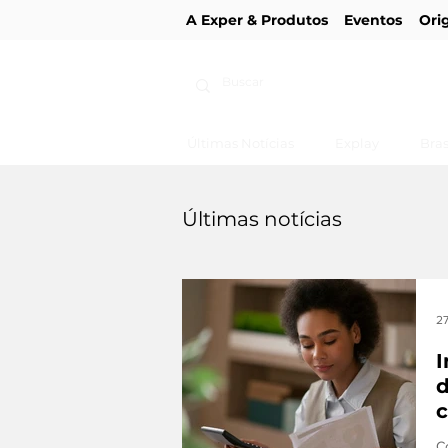
A Exper & Produtos
Eventos
Ori
Últimas Notícias
Explay
Bras
Últimas notícias
27
I
d
c
C