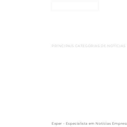
ENTRE EM CONTATO
PRINCIPAIS CATEGORIAS DE NOTÍCIAS
belem
Amazonia
empreendedorismo
destaq
cop 30
turismo
bioeconomia
Inovacao
netwo
Sao Paulo
Exportacao
aeroporto
redes sociais
Florianopolis
Google
luxo
Apple
Arte
criptomo
empreendimentos
varejo
mineracao
gastron
Exper - Especialista em Notícias Empres