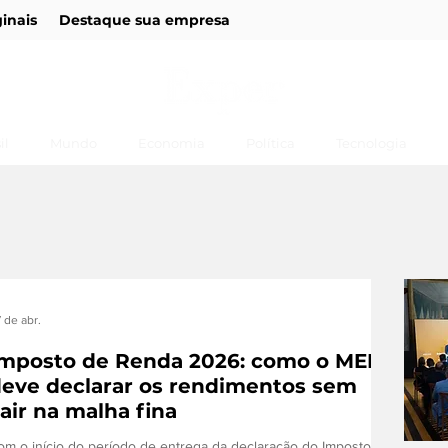
ginais
Destaque sua empresa
il
Mundo
Economia
Política
Tecnologia
 de abr.
mposto de Renda 2026: como o MEI
eve declarar os rendimentos sem
air na malha fina
om o início do período de entrega da declaração do Imposto de