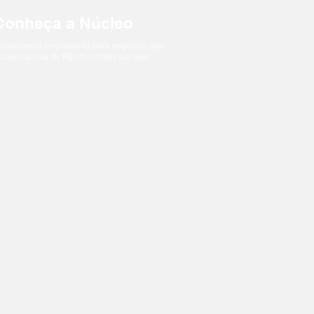
Conheça a Núcleo
cossistema empresarial para negócios que
aturam acima de R$ 10 milhões por ano