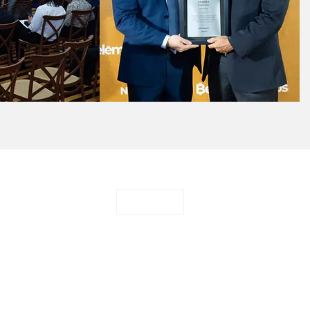
CONTATO
o
Sugerir pauta