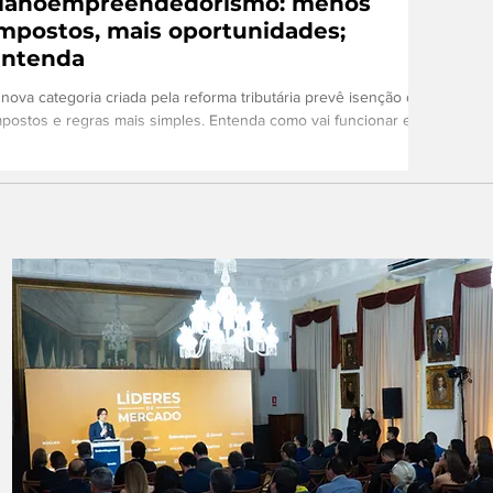
Nanoempreendedorismo: menos
mpostos, mais oportunidades;
entenda
 nova categoria criada pela reforma tributária prevê isenção de
mpostos e regras mais simples. Entenda como vai funcionar e
...