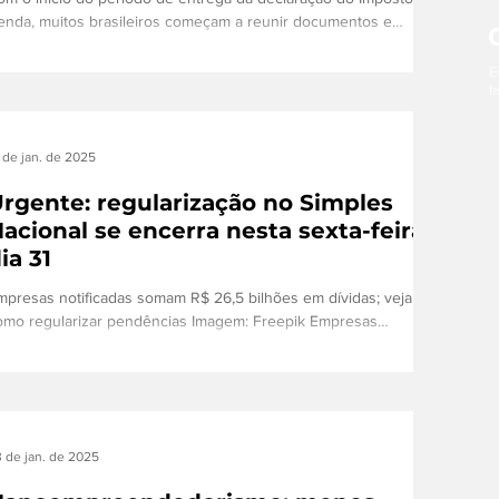
enda, muitos brasileiros começam a reunir documentos e
sclarecer dúvidas sobre a obrigatoriedade da declaração. Entre
s contribuintes que costumam ter mais questionamentos estão
E
f
s microempreendedores individuais (MEI), que muitas vezes
ão sabem se precisam declarar e como informar os
ndimentos obtidos com o próprio negócio. Segundo o
 de jan. de 2025
rofessor de Ciências Contábeis da Faculdade Anhanguera,
dson Vander Co
rgente: regularização no Simples
acional se encerra nesta sexta-feira,
ia 31
mpresas notificadas somam R$ 26,5 bilhões em dívidas; veja
omo regularizar pendências Imagem: Freepik Empresas
nquadradas como...
 de jan. de 2025