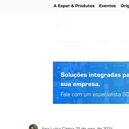
A Exper & Produtos
Eventos
Ori
Últimas Notícias
Explay
Bras
Ana Luísa Cintra
23 de ago. de 2024