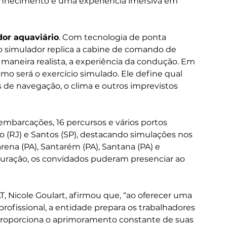
conhecimento e uma experiência imersiva em 
dor aquaviário
. Com tecnologia de ponta 
 simulador replica a cabine de comando de 
 maneira realista, a experiência da condução. Em 
omo será o exercício simulado. Ele define qual 
de navegação, o clima e outros imprevistos 
embarcações, 16 percursos e vários portos 
ro (RJ) e Santos (SP), destacando simulações nos 
rena (PA), Santarém (PA), Santana (PA) e 
guração, os convidados puderam presenciar ao 
, Nicole Goulart, afirmou que, “ao oferecer uma 
profissional, a entidade prepara os trabalhadores 
roporciona o aprimoramento constante de suas 