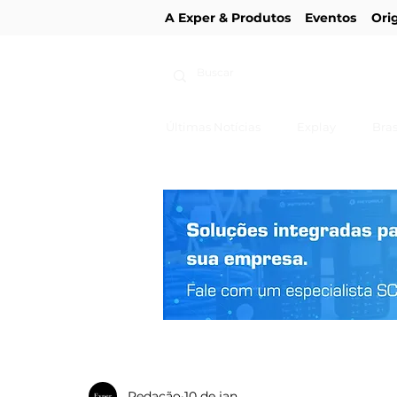
A Exper & Produtos
Eventos
Ori
Últimas Notícias
Explay
Bras
Redação
10 de jan.