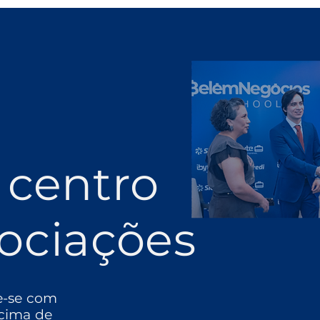
 centro
ociações
e-se com
cima de