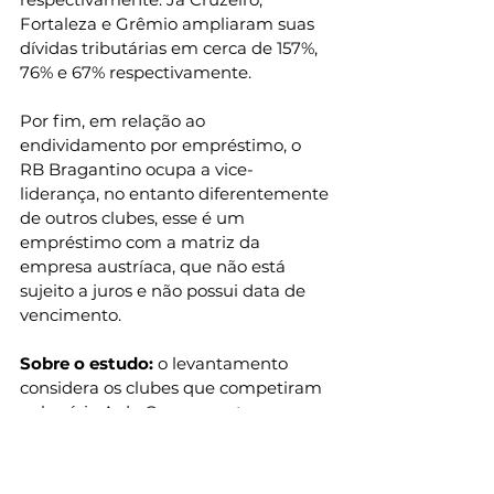
Fortaleza e Grêmio ampliaram suas 
dívidas tributárias em cerca de 157%, 
76% e 67% respectivamente.
Por fim, em relação ao 
endividamento por empréstimo, o 
RB Bragantino ocupa a vice-
liderança, no entanto diferentemente 
de outros clubes, esse é um 
empréstimo com a matriz da 
empresa austríaca, que não está 
sujeito a juros e não possui data de 
vencimento.
Sobre o estudo: 
o levantamento 
considera os clubes que competiram 
pela série A do Campeonato 
Brasileiro em 2025. São eles: 
Flamengo, Palmeiras, Botafogo, São 
Paulo, Fluminense, Corinthians, 