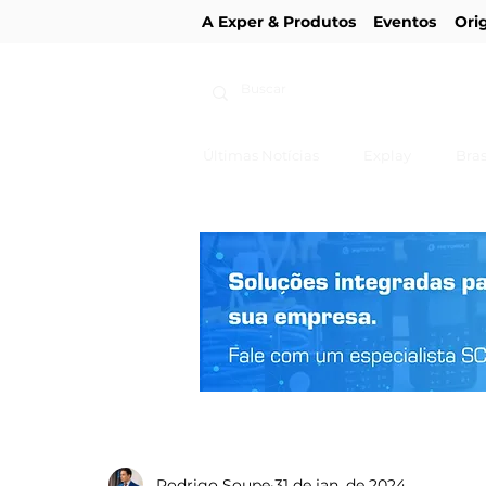
A Exper & Produtos
Eventos
Ori
Últimas Notícias
Explay
Bras
Rodrigo Soupe
31 de jan. de 2024