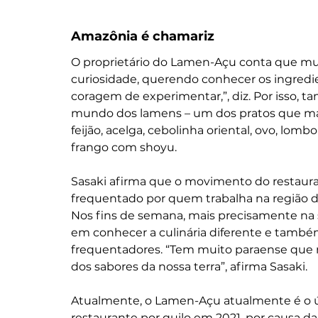
Amazônia é chamariz
O proprietário do Lamen-Açu conta que mu
curiosidade, querendo conhecer os ingre
coragem de experimentar,”, diz. Por isso, 
mundo dos lamens – um dos pratos que mai
feijão, acelga, cebolinha oriental, ovo, lo
frango com shoyu.
Sasaki afirma que o movimento do restauran
frequentado por quem trabalha na região de 
Nos fins de semana, mais precisamente na s
em conhecer a culinária diferente e também 
frequentadores. “Tem muito paraense que
dos sabores da nossa terra”, afirma Sasaki.
Atualmente, o Lamen-Açu atualmente é o 
restaurante por quilo em 2021, por causa da 