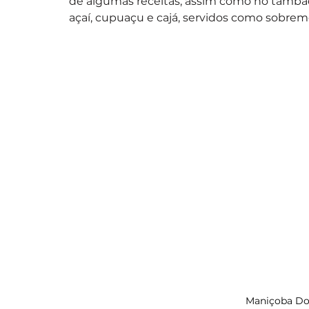
de algumas receitas, assim como no tambaq
açaí, cupuaçu e cajá, servidos como sobrem
Maniçoba Don