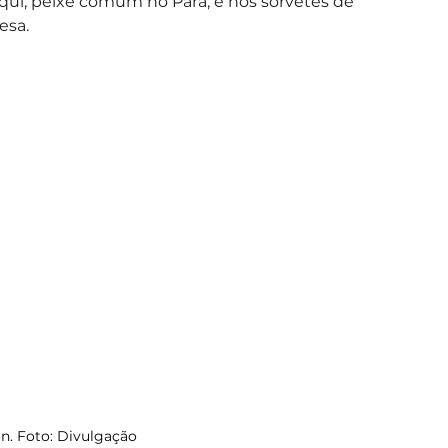
ui, peixe comum no Pará, e nos sorvetes de 
esa.
. Foto: Divulgação