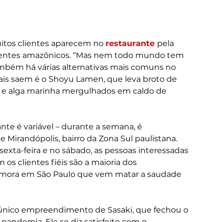
itos clientes aparecem no 
restaurante 
pela 
dientes amazônicos. “Mas nem todo mundo tem 
também há várias alternativas mais comuns no 
s saem é o Shoyu Lamen, que leva broto de 
mbo e alga marinha mergulhados em caldo de 
te é variável – durante a semana, é 
Mirandópolis, bairro da Zona Sul paulistana. 
exta-feira e no sábado, as pessoas interessadas 
os clientes fiéis são a maioria dos 
 mora em São Paulo que vem matar a saudade 
único empreendimento de Sasaki, que fechou o 
pandemia. Ele se diz satisfeito com o 