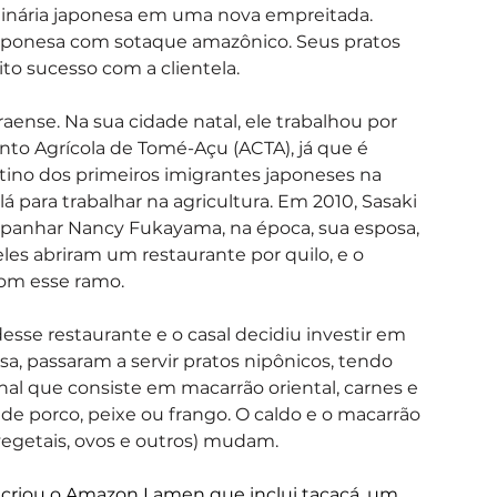
ulinária japonesa em uma nova empreitada. 
aponesa com sotaque amazônico. Seus pratos 
to sucesso com a clientela.
aense. Na sua cidade natal, ele trabalhou por 
to Agrícola de Tomé-Açu (ACTA), já que é 
ino dos primeiros imigrantes japoneses na 
lá para trabalhar na agricultura. Em 2010, Sasaki 
mpanhar Nancy Fukayama, na época, sua esposa, 
les abriram um restaurante por quilo, e o 
com esse ramo.
esse restaurante e o casal decidiu investir em 
a, passaram a servir pratos nipônicos, tendo 
nal que consiste em macarrão oriental, carnes e 
e porco, peixe ou frango. O caldo e o macarrão 
vegetais, ovos e outros) mudam.
criou o Amazon Lamen que inclui tacacá, um 