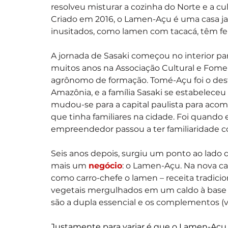
resolveu misturar a cozinha do Norte e a c
Criado em 2016, o Lamen-Açu é uma casa j
inusitados, como lamen com tacacá, têm fei
A jornada de Sasaki começou no interior par
muitos anos na Associação Cultural e Fomen
agrônomo de formação. Tomé-Açu foi o dest
Amazônia, e a família Sasaki se estabeleceu 
mudou-se para a capital paulista para aco
que tinha familiares na cidade. Foi quando e
empreendedor passou a ter familiaridade 
Seis anos depois, surgiu um ponto ao lado d
mais um 
negócio
: o Lamen-Açu. Na nova cas
como carro-chefe o lamen – receita tradicio
vegetais mergulhados em um caldo à base d
são a dupla essencial e os complementos (
Justamente para variar é que o Lamen-Açu 