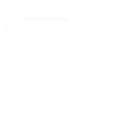
Anuncie conosco
ENTRE EM CONTATO
Sobre
Fale Conosco
Sugerir pauta
Anunciar
Política de privacidade
Termos e Condições