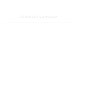
Anuncie conosco
ENTRE EM CONTATO
Sobre
Fale Conosco
Sugerir pauta
Anunciar
Política de privacidade
Termos e Condições